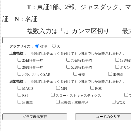
T
：東証1部、2部、ジャスダック
証
N
：名証
複数入力は「,」カンマ区切り 最大 
グラフサイズ
：
標準
大
上書指標
： ※6個以上チェックを付けても 5個までしか反映されません。
25日移動平均
75日移動平均
13週
26週移動平均
52週移動平均
ボリン
パラボリックSAR
分割
出来高
追加指標
： ※6個以上チェックを付けても 5個までしか反映されません。
MACD
MFI
ROC
RSI
スロー・ストキャスティクス
出来高
出来高＋移動平均
W%R